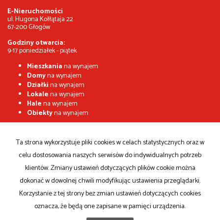
E-Nieruchomości
ul. Hugona Kołłątaja 22
67-200 Głogów
Godziny otwarcia:
9-17 poniedziałek - piątek
Mieszkania
na wynajem
Domy
na wynajem
Działki
na wynajem
Lokale
na wynajem
Hale
na wynajem
Obiekty
na wynajem
Mieszkania
na sprzedaż
Domy
na sprzedaż
Ta strona wykorzystuje pliki cookies w celach statystycznych oraz w
Działki
na sprzedaż
celu dostosowania naszych serwisów do indywidualnych potrzeb
Lokale
na sprzedaż
Hale
na sprzedaż
klientów. Zmiany ustawień dotyczących plików cookie można
Obiekty
na sprzedaż
dokonać w dowolnej chwili modyfikując ustawienia przeglądarki.
Korzystanie z tej strony bez zmian ustawień dotyczących cookies
Strona główna
Kontakt
notatnik
Kup
Sprzedaj
oznacza, że będą one zapisane w pamięci urządzenia.