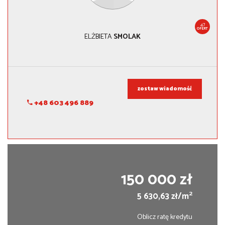
47
OFERT
ELŻBIETA
SMOLAK
zostaw wiadomość
+48 603 496 889
150 000 zł
2
5 630,63 zł/m
Oblicz ratę kredytu