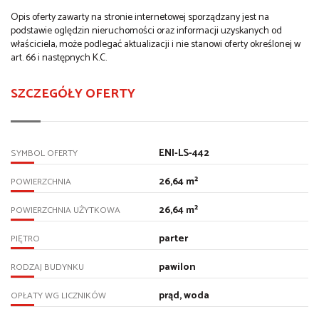
Opis oferty zawarty na stronie internetowej sporządzany jest na
podstawie oględzin nieruchomości oraz informacji uzyskanych od
właściciela, może podlegać aktualizacji i nie stanowi oferty określonej w
art. 66 i następnych K.C.
SZCZEGÓŁY OFERTY
ENI-LS-442
SYMBOL OFERTY
26,64 m²
POWIERZCHNIA
26,64 m²
POWIERZCHNIA UŻYTKOWA
parter
PIĘTRO
pawilon
RODZAJ BUDYNKU
prąd, woda
OPŁATY WG LICZNIKÓW