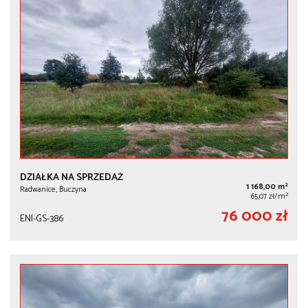
DZIAŁKA NA SPRZEDAŻ
2
1 168,00 m
Radwanice, Buczyna
2
65,07 zł/m
76 000 zł
ENI-GS-386