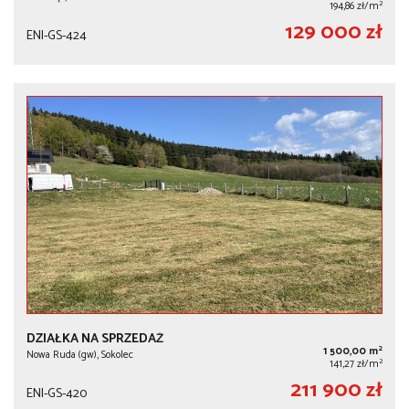
2
194,86 zł/m
129 000 zł
ENI-GS-424
DZIAŁKA NA SPRZEDAŻ
2
1 500,00 m
Nowa Ruda (gw), Sokolec
2
141,27 zł/m
211 900 zł
ENI-GS-420