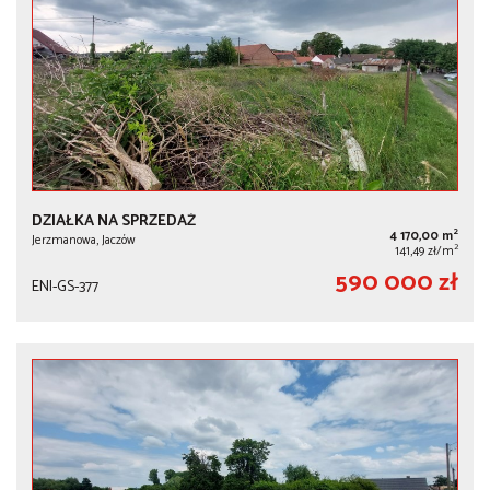
DZIAŁKA NA SPRZEDAŻ
2
4 170,00 m
Jerzmanowa, Jaczów
2
141,49 zł/m
590 000 zł
ENI-GS-377