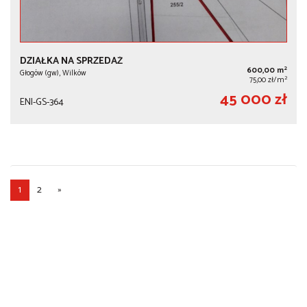
DZIAŁKA NA SPRZEDAŻ
2
600,00 m
Głogów (gw), Wilków
2
75,00 zł/m
45 000 zł
ENI-GS-364
1
2
»