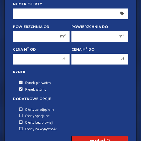
NUMER OFERTY
300 000 zł
300 000 zł
350 000 zł
350 000 zł
TELEFON KOMÓRKOWY
400 000 zł
400 000 zł
POWIERZCHNIA OD
POWIERZCHNIA DO
450 000 zł
450 000 zł
2
2
m
m
E-MAIL
2
2
CENA M
OD
CENA M
DO
zł
zł
KOD ZABEZPIECZAJĄCY
RYNEK
Rynek pierwotny
WIADOMOŚĆ
Rynek wtórny
DODATKOWE OPCJE
Oferty ze zdjęciem
Oferty specjalne
Oferty bez prowizji
Oferty na wyłączność