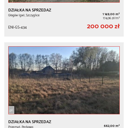
DZIAŁKA NA SPRZEDAŻ
2
1 149,00 m
Głogów (gw), Szczyglice
2
174,06 zł/m
200 000 zł
ENI-GS-434
DZIAŁKA NA SPRZEDAŻ
2
662,00 m
Przemęt, Perkowo