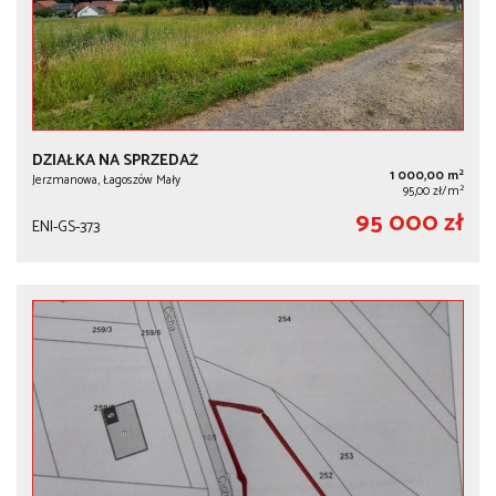
DZIAŁKA NA SPRZEDAŻ
2
1 000,00 m
Jerzmanowa, Łagoszów Mały
2
95,00 zł/m
95 000 zł
ENI-GS-373