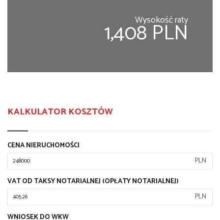
Wysokość raty
1,408 PLN
KALKULATOR KOSZTÓW
CENA NIERUCHOMOŚCI
PLN
VAT OD TAKSY NOTARIALNEJ (OPŁATY NOTARIALNEJ)
PLN
WNIOSEK DO WKW