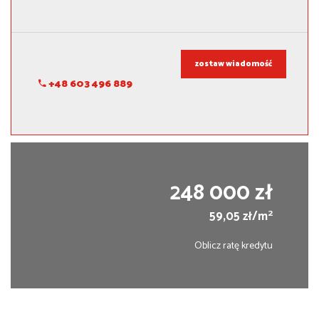
zostaw wiadomość
+48 603 496 889
248 000 zł
2
59,05 zł/m
Oblicz ratę kredytu