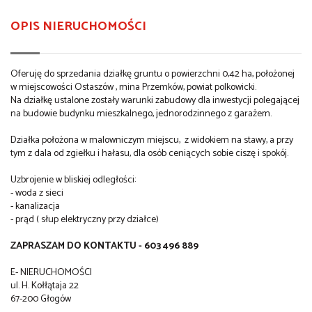
OPIS NIERUCHOMOŚCI
Oferuję do sprzedania działkę gruntu o powierzchni 0,42 ha, położonej
w miejscowości Ostaszów , mina Przemków, powiat polkowicki.
Na działkę ustalone zostały warunki zabudowy dla inwestycji polegającej
na budowie budynku mieszkalnego, jednorodzinnego z garażem.
Działka położona w malowniczym miejscu, z widokiem na stawy, a przy
tym z dala od zgiełku i hałasu, dla osób ceniących sobie ciszę i spokój.
Uzbrojenie w bliskiej odległości:
- woda z sieci
- kanalizacja
- prąd ( słup elektryczny przy działce)
ZAPRASZAM DO KONTAKTU - 603 496 889
E- NIERUCHOMOŚCI
ul. H. Kołłątaja 22
67-200 Głogów