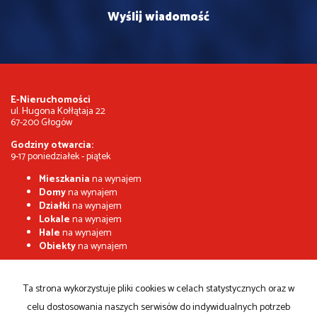
E-Nieruchomości
ul. Hugona Kołłątaja 22
67-200 Głogów
Godziny otwarcia:
9-17 poniedziałek - piątek
Mieszkania
na wynajem
Domy
na wynajem
Działki
na wynajem
Lokale
na wynajem
Hale
na wynajem
Obiekty
na wynajem
Mieszkania
na sprzedaż
Domy
na sprzedaż
Ta strona wykorzystuje pliki cookies w celach statystycznych oraz w
Działki
na sprzedaż
celu dostosowania naszych serwisów do indywidualnych potrzeb
Lokale
na sprzedaż