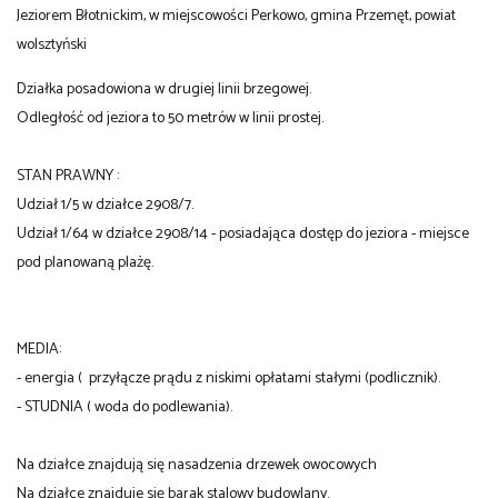
Jeziorem Błotnickim, w miejscowości Perkowo, gmina Przemęt, powiat
wolsztyński
Działka posadowiona w drugiej linii brzegowej.
Odległość od jeziora to 50 metrów w linii prostej.
STAN PRAWNY :
Udział 1/5 w działce 2908/7.
Udział 1/64 w działce 2908/14 - posiadająca dostęp do jeziora - miejsce
pod planowaną plażę.
MEDIA:
- energia ( przyłącze prądu z niskimi opłatami stałymi (podlicznik).
- STUDNIA ( woda do podlewania).
Na działce znajdują się nasadzenia drzewek owocowych
Na działce znajduje się barak stalowy budowlany.