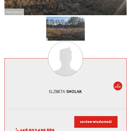
47
OFERT
ELŻBIETA
SMOLAK
zostaw wiadomość
+48 603 496 889