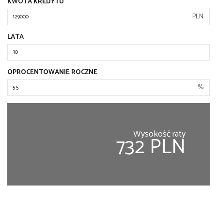
KWOTA KREDYTU
PLN
LATA
OPROCENTOWANIE ROCZNE
%
Wysokość raty
732 PLN