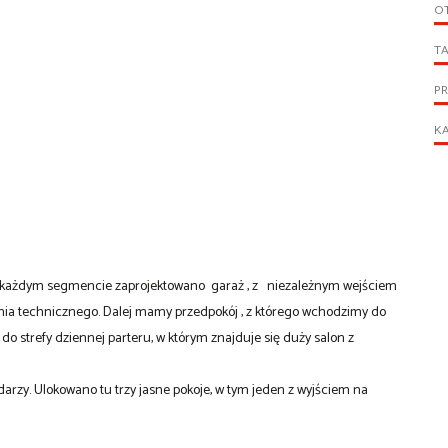
O
T
P
KA
 W każdym segmencie zaprojektowano garaż , z niezależnym wejściem
ia technicznego. Dalej mamy przedpokój , z którego wchodzimy do
 do strefy dziennej parteru, w którym znajduje się duży salon z
arzy. Ulokowano tu trzy jasne pokoje, w tym jeden z wyjściem na