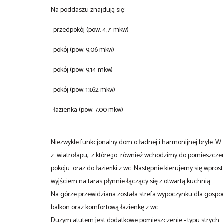
Na poddaszu znajdują się:
· przedpokój (pow. 4,71 mkw)
· pokój (pow. 9,06 mkw)
· pokój (pow. 9,14 mkw)
· pokój (pow. 13,62 mkw)
· łazienka (pow. 7,00 mkw)
Niezwykle funkcjonalny dom o ładnej i harmonijnej bryle.
z wiatrołapu, z którego również wchodzimy do pomieszczen
pokoju oraz do łazienki z wc. Następnie kierujemy się wprost
wyjściem na taras płynnie łączący się z otwartą kuchnią.
Na górze przewidziana została strefa wypoczynku dla gospod
balkon oraz komfortową łazienkę z wc .
Duzym atutem jest dodatkowe pomieszczenie - typu strych