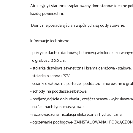
Atrakcyjny i starannie zaplanowany dom stanowi idealne poł
każdej powierzchni.
Domy nie posiadają ścian wspólnych, są oddylatowane.
Informacje techniczne
- pokrycie dachu- dachówką betonową w kolorze czerwonym,
o grubości 20,0 cm,
- stolarka drzwiowa zewnętrzna i brama garażowa - stalowe ,
- stolarka okienna : PCV
- ścianki działowe na parterze i poddaszu - murowane o gru
- schody na poddasze żelbetowe,
-
podjazd,dojście do budynku, część tarasowa - wybrukowan
- na ścianach tynki maszynowe
- rozprowadzona instalacja elektryczna i hydrauliczna
- ogrzewanie podłogowe- ZAINSTALOWANA I PODŁĄCZON