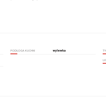
wylewka
PODŁOGA KUCHNI
TY
LI