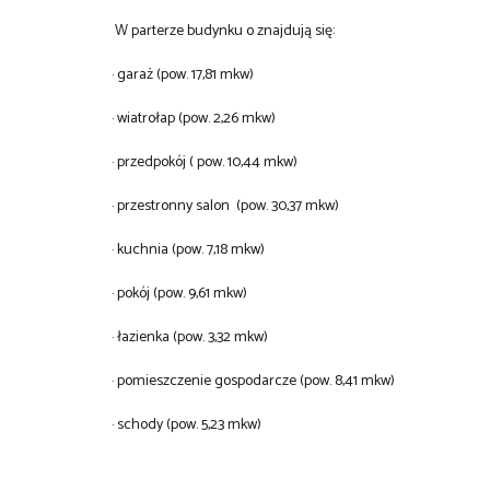
W parterze budynku o znajdują się:
· garaż (pow. 17,81 mkw)
· wiatrołap (pow. 2,26 mkw)
· przedpokój ( pow. 10,44 mkw)
· przestronny salon (pow. 30,37 mkw)
· kuchnia (pow. 7,18 mkw)
· pokój (pow. 9,61 mkw)
· łazienka (pow. 3,32 mkw)
· pomieszczenie gospodarcze (pow. 8,41 mkw)
· schody (pow. 5,23 mkw)