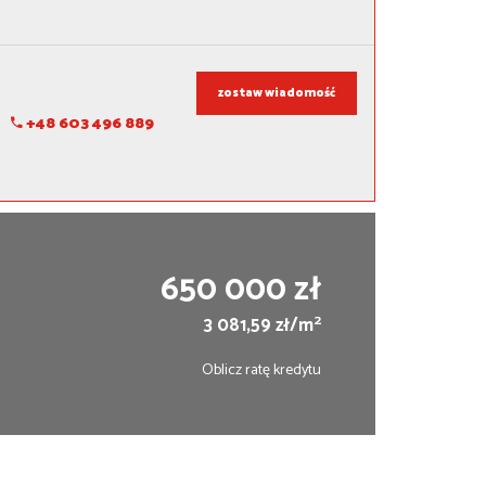
zostaw wiadomość
+48 603 496 889
650 000 zł
2
3 081,59 zł/m
Oblicz ratę kredytu