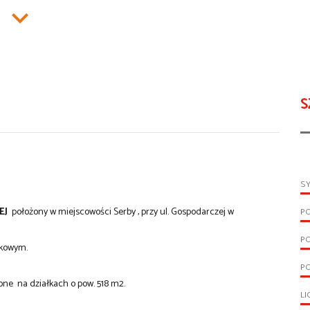
S
S
EJ
położony w miejscowości Serby , przy ul. Gospodarczej w
P
P
tkowym.
PO
ne na działkach o pow. 518 m2.
LI