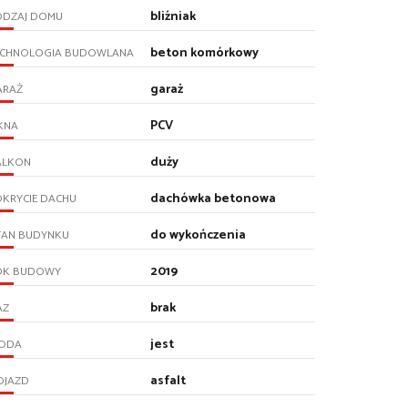
bliźniak
ODZAJ DOMU
beton komórkowy
ECHNOLOGIA BUDOWLANA
garaż
ARAŻ
PCV
KNA
duży
ALKON
dachówka betonowa
KRYCIE DACHU
do wykończenia
TAN BUDYNKU
2019
OK BUDOWY
brak
AZ
jest
ODA
asfalt
OJAZD