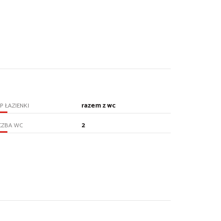
razem z wc
P ŁAZIENKI
2
CZBA WC