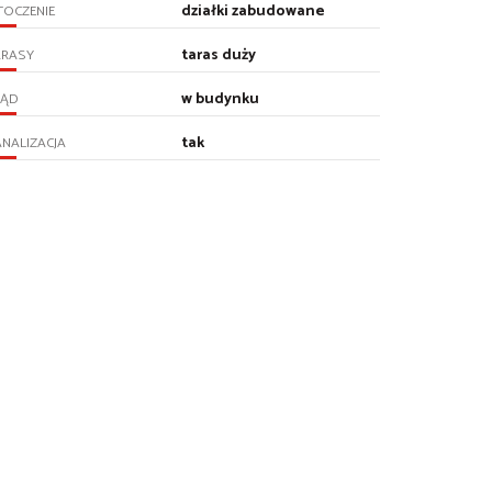
działki zabudowane
TOCZENIE
taras duży
ARASY
w budynku
RĄD
tak
NALIZACJA